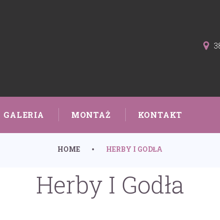
3
GALERIA
MONTAŻ
KONTAKT
HOME
HERBY I GODŁA
•
Herby I Godła