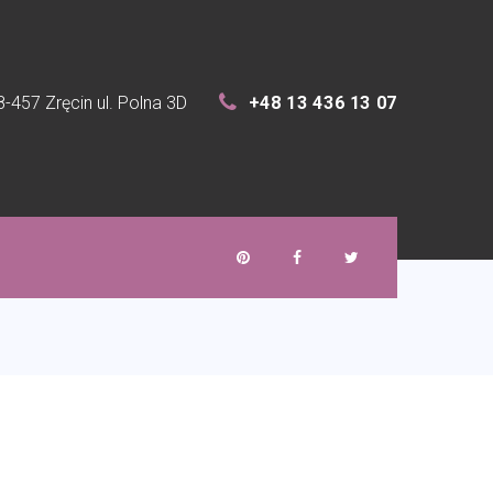
8-457 Zręcin ul. Polna 3D
+48 13 436 13 07
p
f
t
i
a
w
n
c
i
t
e
t
e
b
t
r
o
e
e
o
r